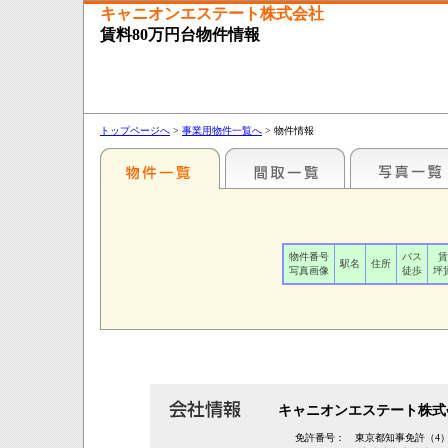
キャニオンエステート株式会社
賃料80万円台物件情報
トップページへ
>
事業用物件一覧へ
> 物件情報
物件番号
バス
賃
駅名
住所
写真画像
徒歩
坪
キャニオンエステート株式
免許番号：
東京都知事免許（4）第