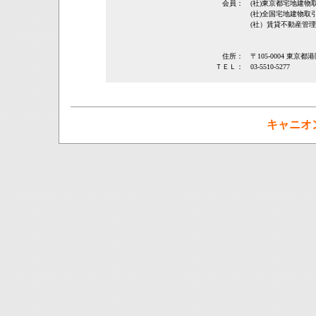
会員：
(社)東京都宅地建
(社)全国宅地建物取
(社）賃貸不動産管
住所：
〒105-0004 東京都
ＴＥＬ：
03-5510-5277
キャニオ