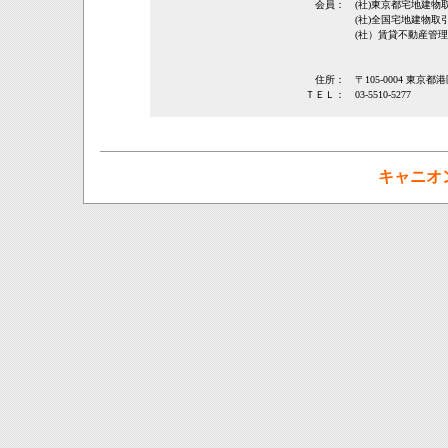
会員：
(社)東京都宅地建
(社)全国宅地建物取
(社）賃貸不動産管
住所：
〒105-0004 東京都
ＴＥＬ：
03-5510-5277
キャニオ