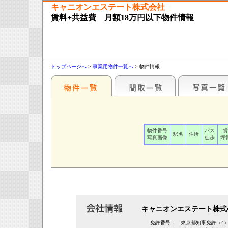
キャニオンエステート株式会社
賃料+共益費 月額18万円以下物件情報
トップページへ
>
事業用物件一覧へ
> 物件情報
物件番号
バス
賃
駅名
住所
写真画像
徒歩
坪
キャニオンエステート株式
免許番号：
東京都知事免許（4）第