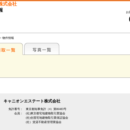
株式会社
報
お
> 物件情報
キャニオンエステート株式会社
免許番号：
東京都知事免許（4）第86483号
会員：
(社)東京都宅地建物取引業協会
(社)全国宅地建物取引業保証協会
(社）賃貸不動産管理業協会