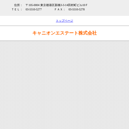
住所：
〒105-0004 東京都港区新橋3-3-14田村町ビル10Ｆ
ＴＥＬ：
03-5510-5277
ＦＡＸ：
03-5510-5278
トップページ
キャニオンエステート株式会社